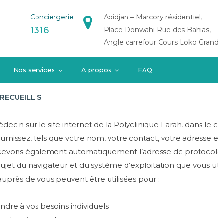
Conciergerie
Abidjan – Marcory résidentiel,
1316
Place Donwahi Rue des Bahias,
Angle carrefour Cours Loko Grand
identialité
Nos services
A propos
FAQ
RECUEILLIS
in sur le site internet de la Polyclinique Farah, dans le c
nissez, tels que votre nom, votre contact, votre adresse et
ecevons également automatiquement l’adresse de protocole 
ujet du navigateur et du système d’exploitation que vous uti
auprès de vous peuvent être utilisées pour :
re à vos besoins individuels