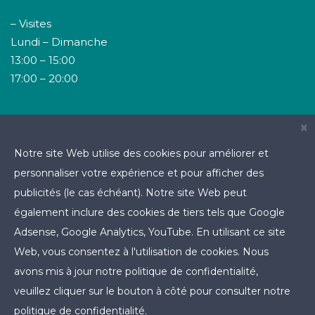
– Visites
Lundi – Dimanche
13:00 – 15:00
17:00 – 20:00
Où nous trouver
×
Notre site Web utilise des cookies pour améliorer et
Abidjan – Marcory résidentiel, Place Donwahi
personnaliser votre expérience et pour afficher des
Rue des Bahias, Angle carrefour Cours Loko Grand
publicités (le cas échéant). Notre site Web peut
Bloc
également inclure des cookies de tiers tels que Google
Côte d’Ivoire
Adsense, Google Analytics, YouTube. En utilisant ce site
Web, vous consentez à l'utilisation de cookies. Nous
avons mis à jour notre politique de confidentialité,
veuillez cliquer sur le bouton à côté pour consulter notre
Polyclinique FARAH - 2022
politique de confidentialité.