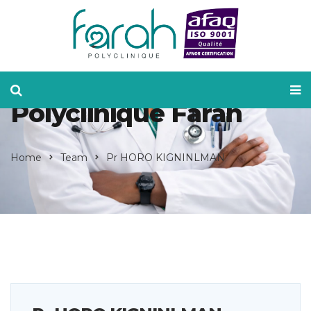
La Meilleure Clinique
d'Abidjan |
Polyclinique Farah
Home
Team
Pr HORO KIGNINLMAN